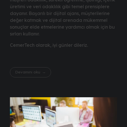
üretimi ve veri odaklılık gibi temel prensiplere
dayanır. Başarılı bir dijital ajans, müşterilerine
değer katmak ve dijital arenada mükemmel
sonuçlar elde etmelerine yardımcı olmak için bu
sırları kullanır.
CemerTech olarak, iyi günler dileriz.
Devamını oku