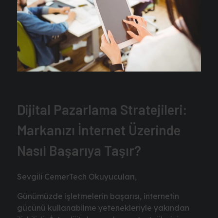
Dijital Pazarlama Stratejileri:
Markanızı İnternet Üzerinde
Nasıl Başarıya Taşır?
Sevgili CemerTech Okuyucuları,
Günümüzde işletmelerin başarısı, internetin
gücünü kullanabilme yetenekleriyle yakından