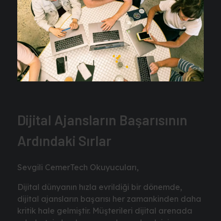
Dijital Ajansların Başarısının
Ardındaki Sırlar
Sevgili CemerTech Okuyucuları,
Dijital dünyanın hızla evrildiği bir dönemde,
dijital ajansların başarısı her zamankinden daha
kritik hale gelmiştir. Müşterileri dijital arenada