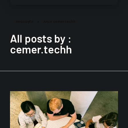
Anasayfa
»
Arşiv cemer.techh
All posts by :
cemer.techh