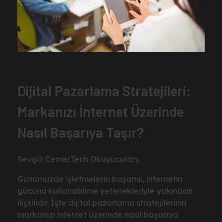
Dijital Pazarlama Stratejileri:
Markanızı İnternet Üzerinde
Nasıl Başarıya Taşır?
Sevgili CemerTech Okuyucuları,
Günümüzde işletmelerin başarısı, internetin
gücünü kullanabilme yetenekleriyle yakından
ilişkilidir. İşte dijital pazarlama stratejilerinin
markanızı internet üzerinde nasıl başarıya