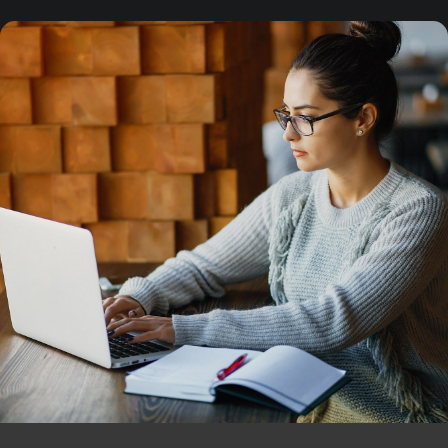
Firmanızın Hikayesini Birlikte Yazalım
CemerTech ile
Yolculuğumuza
Katılın!
İletişime Geç