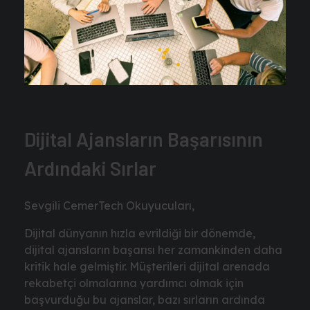
Dijital Ajansların Başarısının
Ardındaki Sırlar
Sevgili CemerTech Okuyucuları,
Dijital dünyanın hızla evrildiği bir dönemde,
dijital ajansların başarısı her zamankinden daha
kritik hale gelmiştir. Müşterileri dijital arenada
rekabetçi olmalarına yardımcı olmak için
başvurduğu bu ajanslar, bazı sırların ardında