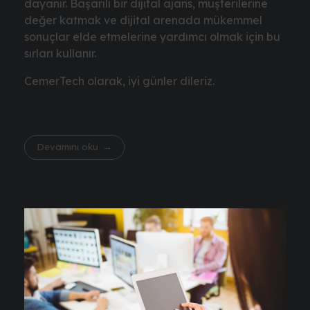
dayanır. Başarılı bir dijital ajans, müşterilerine
değer katmak ve dijital arenada mükemmel
sonuçlar elde etmelerine yardımcı olmak için bu
sırları kullanır.
CemerTech olarak, iyi günler dileriz.
Devamını oku