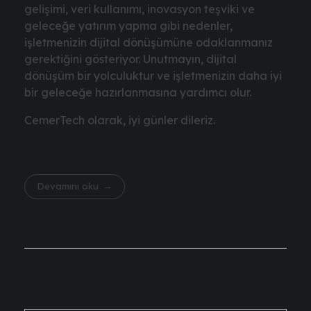
gelişimi, veri kullanımı, inovasyon teşviki ve
geleceğe yatırım yapma gibi nedenler,
işletmenizin dijital dönüşümüne odaklanmanız
gerektiğini gösteriyor. Unutmayın, dijital
dönüşüm bir yolculuktur ve işletmenizin daha iyi
bir geleceğe hazırlanmasına yardımcı olur.
CemerTech olarak, iyi günler dileriz.
Devamını oku